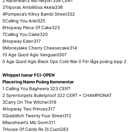
2 Raceheart’s Mb Neytiri 339 CERT
3Triporas Ambitiösa Akela338
4Pompeca’s Kilroy Bambi Street332
5Calling You Ariel325
6Hopway Piece Of Cake323
7Calling You Claire320
8Hopway Eden317
9Moneylake Cherry Cheesecake314
10 Age Quod Agis Vanguard307
0 Age Quod Agis Black Ops Cold War 0 För låga poäng lopp 2
Whippet hanar FCI-OPEN
Placering Namn Poäng Kommentar
1 Calling You Bagheera 323 CERT
2 Syrentorpets Bulletproof 322 CERT + CHAMPIONAT
3Carry On The Witcher319
4Hopway Two Princes317
5Quidditch Twenty Four Street312
6Raceheart’s Mb Gorm311
7House Of Cards Re Di Cuori283