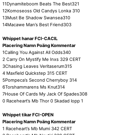
11Dynamiteboom Beats The Best321
12Komoseoss Old Candys Lonka 310
13Must Be Shadow Swansea310
14Macawe Man’s Best Friend303
Whippet hanar FCI-CACIL
Placering Namn Poäng Kommentar
1Calling You Against All Odds340
2 Carry On Mystify Me Inxs 329 CERT
3Chasing Leaves Veritaserum315
4 Maxfield Quickstep 315 CERT
5Pompeca’s Second Cherryboy 314
6Torshammarens Ms Knut314
7House Of Cards My Jack Of Spades308
0 Raceheart’s Mb Thor 0 Skadad lopp 1
Whippet tikar FCI-OPEN
Placering Namn Poäng Kommentar
1 Raceheart’s Mb Mumi 342 CERT