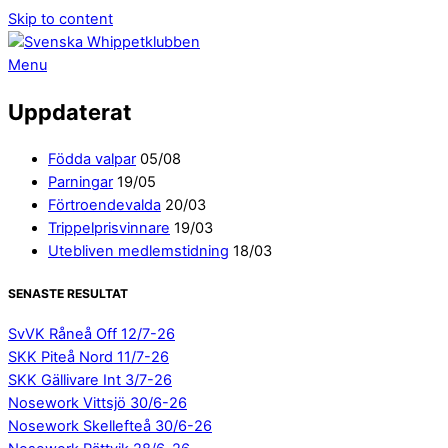
Skip to content
Menu
Uppdaterat
Födda valpar
05/08
Parningar
19/05
Förtroendevalda
20/03
Trippelprisvinnare
19/03
Utebliven medlemstidning
18/03
SENASTE RESULTAT
SvVK Råneå Off 12/7-26
SKK Piteå Nord 11/7-26
SKK Gällivare Int 3/7-26
Nosework Vittsjö 30/6-26
Nosework Skellefteå 30/6-26