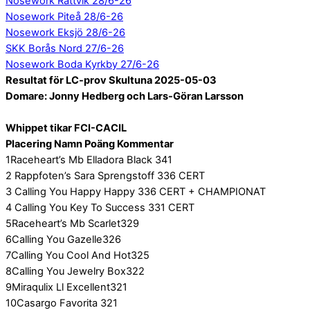
Nosework Rättvik 28/6-26
Nosework Piteå 28/6-26
Nosework Eksjö 28/6-26
SKK Borås Nord 27/6-26
Nosework Boda Kyrkby 27/6-26
Resultat för LC-prov Skultuna 2025-05-03
Domare: Jonny Hedberg och Lars-Göran Larsson
Whippet tikar FCI-CACIL
Placering Namn Poäng Kommentar
1Raceheart’s Mb Elladora Black 341
2 Rappfoten’s Sara Sprengstoff 336 CERT
3 Calling You Happy Happy 336 CERT + CHAMPIONAT
4 Calling You Key To Success 331 CERT
5Raceheart’s Mb Scarlet329
6Calling You Gazelle326
7Calling You Cool And Hot325
8Calling You Jewelry Box322
9Miraqulix Ll Excellent321
10Casargo Favorita 321