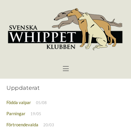
Skip
to
content
Menu
Uppdaterat
Födda valpar
05/08
Parningar
19/05
Förtroendevalda
20/03