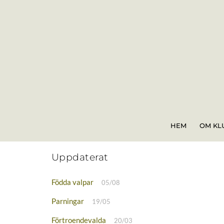
Skip
to
content
HEM
OM KL
Uppdaterat
Födda valpar
05/08
Parningar
19/05
Förtroendevalda
20/03