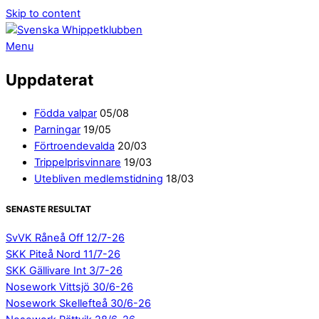
Skip to content
Menu
Uppdaterat
Födda valpar
05/08
Parningar
19/05
Förtroendevalda
20/03
Trippelprisvinnare
19/03
Utebliven medlemstidning
18/03
SENASTE RESULTAT
SvVK Råneå Off 12/7-26
SKK Piteå Nord 11/7-26
SKK Gällivare Int 3/7-26
Nosework Vittsjö 30/6-26
Nosework Skellefteå 30/6-26