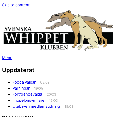
Skip to content
Menu
Uppdaterat
Födda valpar
05/08
Parningar
19/05
Förtroendevalda
20/03
Trippelprisvinnare
19/03
Utebliven medlemstidning
18/03