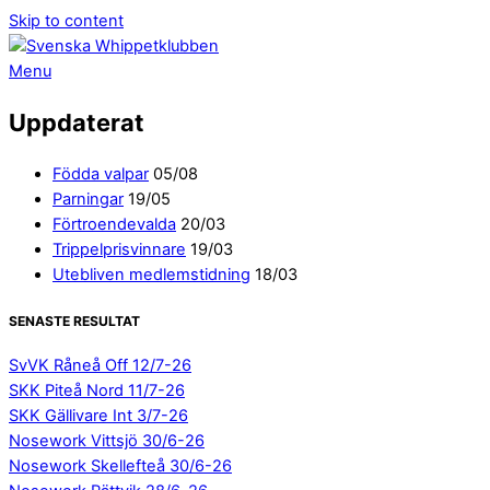
Skip to content
Menu
Uppdaterat
Födda valpar
05/08
Parningar
19/05
Förtroendevalda
20/03
Trippelprisvinnare
19/03
Utebliven medlemstidning
18/03
SENASTE RESULTAT
SvVK Råneå Off 12/7-26
SKK Piteå Nord 11/7-26
SKK Gällivare Int 3/7-26
Nosework Vittsjö 30/6-26
Nosework Skellefteå 30/6-26