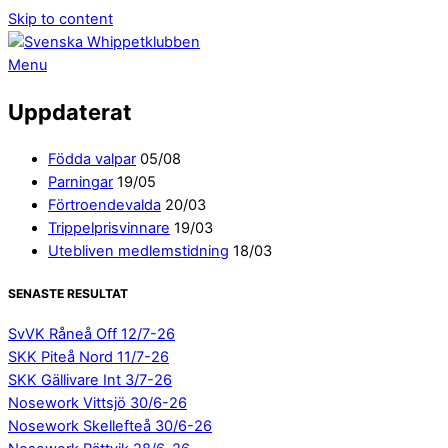
Skip to content
Menu
Uppdaterat
Födda valpar
05/08
Parningar
19/05
Förtroendevalda
20/03
Trippelprisvinnare
19/03
Utebliven medlemstidning
18/03
SENASTE RESULTAT
SvVK Råneå Off 12/7-26
SKK Piteå Nord 11/7-26
SKK Gällivare Int 3/7-26
Nosework Vittsjö 30/6-26
Nosework Skellefteå 30/6-26