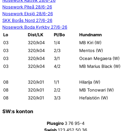
Nosework Rättvik 28/6-26
Nosework Piteå 28/6-26
Nosework Eksjö 28/6-26
SKK Borås Nord 27/6-26
Nosework Boda Kyrkby 27/6-26
Lo
Dist/LK
Pl/Bo
Hundnamn
03
320/k04
1/4
MB Kiri (W)
03
320/k04
2/3
Mentos (W)
03
320/k04
3/1
Ocean Megaera (W)
03
320/k04
4/2
MB Marius Black (W)
08
320/k01
1/1
Hilarija (W)
08
320/k01
2/2
MB Tonowari (W)
08
320/k01
3/3
Hefaistión (W)
SW:s konton
Plusgiro
3 76 95-4
Swish
123 452 50 36