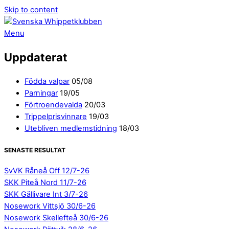
Skip to content
Menu
Uppdaterat
Födda valpar
05/08
Parningar
19/05
Förtroendevalda
20/03
Trippelprisvinnare
19/03
Utebliven medlemstidning
18/03
SENASTE RESULTAT
SvVK Råneå Off 12/7-26
SKK Piteå Nord 11/7-26
SKK Gällivare Int 3/7-26
Nosework Vittsjö 30/6-26
Nosework Skellefteå 30/6-26