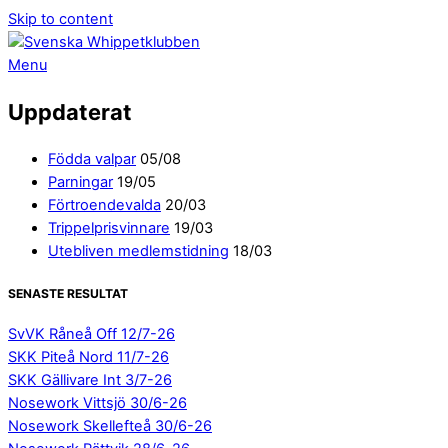
Skip to content
Menu
Uppdaterat
Födda valpar
05/08
Parningar
19/05
Förtroendevalda
20/03
Trippelprisvinnare
19/03
Utebliven medlemstidning
18/03
SENASTE RESULTAT
SvVK Råneå Off 12/7-26
SKK Piteå Nord 11/7-26
SKK Gällivare Int 3/7-26
Nosework Vittsjö 30/6-26
Nosework Skellefteå 30/6-26