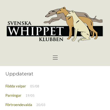
Skip
to
content
Menu
Uppdaterat
Födda valpar
05/08
Parningar
19/05
Förtroendevalda
20/03