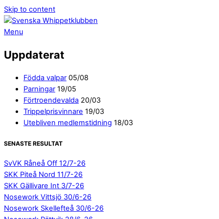
Skip to content
Menu
Uppdaterat
Födda valpar
05/08
Parningar
19/05
Förtroendevalda
20/03
Trippelprisvinnare
19/03
Utebliven medlemstidning
18/03
SENASTE RESULTAT
SvVK Råneå Off 12/7-26
SKK Piteå Nord 11/7-26
SKK Gällivare Int 3/7-26
Nosework Vittsjö 30/6-26
Nosework Skellefteå 30/6-26