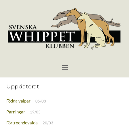
Skip
to
content
Menu
Uppdaterat
Födda valpar
05/08
Parningar
19/05
Förtroendevalda
20/03