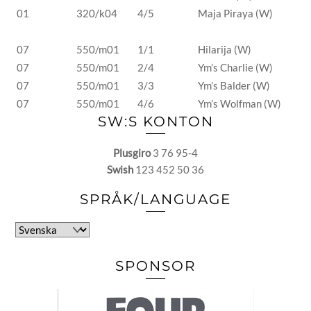
01
320/k04
4/5
Maja Piraya (W)
07
550/m01
1/1
Hilarija (W)
07
550/m01
2/4
Ym’s Charlie (W)
07
550/m01
3/3
Ym’s Balder (W)
07
550/m01
4/6
Ym’s Wolfman (W)
SW:S KONTON
Plusgiro
3 76 95-4
Swish
123 452 50 36
SPRÅK/LANGUAGE
Välj
ett
språk
SPONSOR