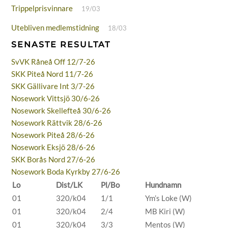
Trippelprisvinnare
19/03
Utebliven medlemstidning
18/03
SENASTE RESULTAT
SvVK Råneå Off 12/7-26
SKK Piteå Nord 11/7-26
SKK Gällivare Int 3/7-26
Nosework Vittsjö 30/6-26
Nosework Skellefteå 30/6-26
Nosework Rättvik 28/6-26
Nosework Piteå 28/6-26
Nosework Eksjö 28/6-26
SKK Borås Nord 27/6-26
Nosework Boda Kyrkby 27/6-26
Lo
Dist/LK
Pl/Bo
Hundnamn
01
320/k04
1/1
Ym’s Loke (W)
01
320/k04
2/4
MB Kiri (W)
01
320/k04
3/3
Mentos (W)