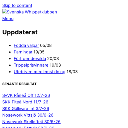
Skip to content
Menu
Uppdaterat
Födda valpar
05/08
Parningar
19/05
Förtroendevalda
20/03
Trippelprisvinnare
19/03
Utebliven medlemstidning
18/03
SENASTE RESULTAT
SvVK Råneå Off 12/7-26
SKK Piteå Nord 11/7-26
SKK Gällivare Int 3/7-26
Nosework Vittsjö 30/6-26
Nosework Skellefteå 30/6-26