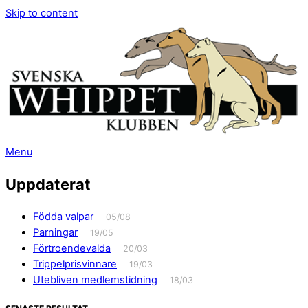
Skip to content
Menu
Uppdaterat
Födda valpar
05/08
Parningar
19/05
Förtroendevalda
20/03
Trippelprisvinnare
19/03
Utebliven medlemstidning
18/03