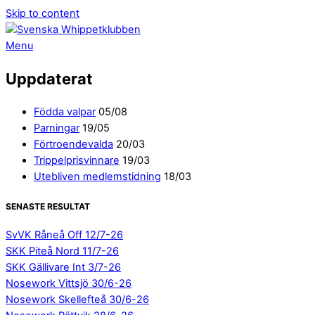
Skip to content
Menu
Uppdaterat
Födda valpar
05/08
Parningar
19/05
Förtroendevalda
20/03
Trippelprisvinnare
19/03
Utebliven medlemstidning
18/03
SENASTE RESULTAT
SvVK Råneå Off 12/7-26
SKK Piteå Nord 11/7-26
SKK Gällivare Int 3/7-26
Nosework Vittsjö 30/6-26
Nosework Skellefteå 30/6-26