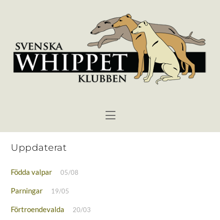
Skip
to
content
Menu
Uppdaterat
Födda valpar
05/08
Parningar
19/05
Förtroendevalda
20/03