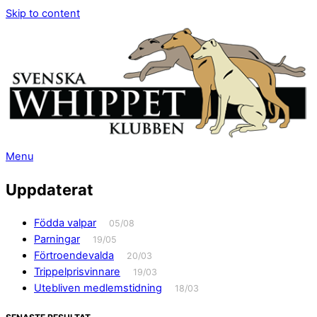
Skip to content
Menu
Uppdaterat
Födda valpar
05/08
Parningar
19/05
Förtroendevalda
20/03
Trippelprisvinnare
19/03
Utebliven medlemstidning
18/03