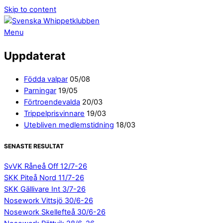
Skip to content
Menu
Uppdaterat
Födda valpar
05/08
Parningar
19/05
Förtroendevalda
20/03
Trippelprisvinnare
19/03
Utebliven medlemstidning
18/03
SENASTE RESULTAT
SvVK Råneå Off 12/7-26
SKK Piteå Nord 11/7-26
SKK Gällivare Int 3/7-26
Nosework Vittsjö 30/6-26
Nosework Skellefteå 30/6-26