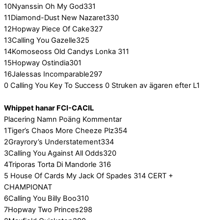
10Nyanssin Oh My God331
11Diamond-Dust New Nazaret330
12Hopway Piece Of Cake327
13Calling You Gazelle325
14Komoseoss Old Candys Lonka 311
15Hopway Ostindia301
16Jalessas Incomparable297
0 Calling You Key To Success 0 Struken av ägaren efter L1
Whippet hanar FCI-CACIL
Placering Namn Poäng Kommentar
1Tiger’s Chaos More Cheeze Plz354
2Grayrory’s Understatement334
3Calling You Against All Odds320
4Triporas Torta Di Mandorle 316
5 House Of Cards My Jack Of Spades 314 CERT +
CHAMPIONAT
6Calling You Billy Boo310
7Hopway Two Princes298