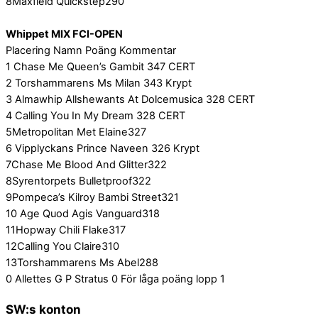
8Maxfield Quickstep290
Whippet MIX FCI-OPEN
Placering Namn Poäng Kommentar
1 Chase Me Queen’s Gambit 347 CERT
2 Torshammarens Ms Milan 343 Krypt
3 Almawhip Allshewants At Dolcemusica 328 CERT
4 Calling You In My Dream 328 CERT
5Metropolitan Met Elaine327
6 Vipplyckans Prince Naveen 326 Krypt
7Chase Me Blood And Glitter322
8Syrentorpets Bulletproof322
9Pompeca’s Kilroy Bambi Street321
10 Age Quod Agis Vanguard318
11Hopway Chili Flake317
12Calling You Claire310
13Torshammarens Ms Abel288
0 Allettes G P Stratus 0 För låga poäng lopp 1
SW:s konton