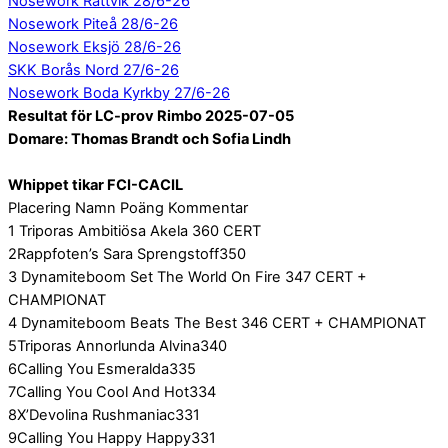
Nosework Rättvik 28/6-26
Nosework Piteå 28/6-26
Nosework Eksjö 28/6-26
SKK Borås Nord 27/6-26
Nosework Boda Kyrkby 27/6-26
Resultat för LC-prov Rimbo 2025-07-05
Domare: Thomas Brandt och Sofia Lindh
Whippet tikar FCI-CACIL
Placering Namn Poäng Kommentar
1 Triporas Ambitiösa Akela 360 CERT
2Rappfoten’s Sara Sprengstoff350
3 Dynamiteboom Set The World On Fire 347 CERT +
CHAMPIONAT
4 Dynamiteboom Beats The Best 346 CERT + CHAMPIONAT
5Triporas Annorlunda Alvina340
6Calling You Esmeralda335
7Calling You Cool And Hot334
8X’Devolina Rushmaniac331
9Calling You Happy Happy331