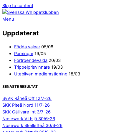
Skip to content
Menu
Uppdaterat
Födda valpar
05/08
Parningar
19/05
Förtroendevalda
20/03
Trippelprisvinnare
19/03
Utebliven medlemstidning
18/03
SENASTE RESULTAT
SvVK Råneå Off 12/7-26
SKK Piteå Nord 11/7-26
SKK Gällivare Int 3/7-26
Nosework Vittsjö 30/6-26
Nosework Skellefteå 30/6-26