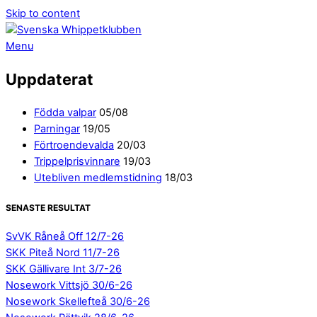
Skip to content
Menu
Uppdaterat
Födda valpar
05/08
Parningar
19/05
Förtroendevalda
20/03
Trippelprisvinnare
19/03
Utebliven medlemstidning
18/03
SENASTE RESULTAT
SvVK Råneå Off 12/7-26
SKK Piteå Nord 11/7-26
SKK Gällivare Int 3/7-26
Nosework Vittsjö 30/6-26
Nosework Skellefteå 30/6-26