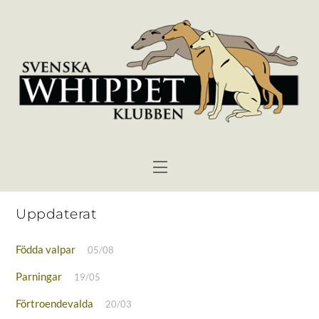
Skip
to
content
Menu
Uppdaterat
Födda valpar
05/08
Parningar
19/05
Förtroendevalda
20/03