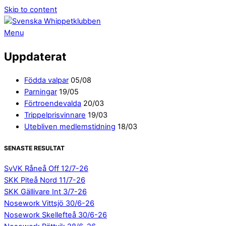
Skip to content
Menu
Uppdaterat
Födda valpar
05/08
Parningar
19/05
Förtroendevalda
20/03
Trippelprisvinnare
19/03
Utebliven medlemstidning
18/03
SENASTE RESULTAT
SvVK Råneå Off 12/7-26
SKK Piteå Nord 11/7-26
SKK Gällivare Int 3/7-26
Nosework Vittsjö 30/6-26
Nosework Skellefteå 30/6-26