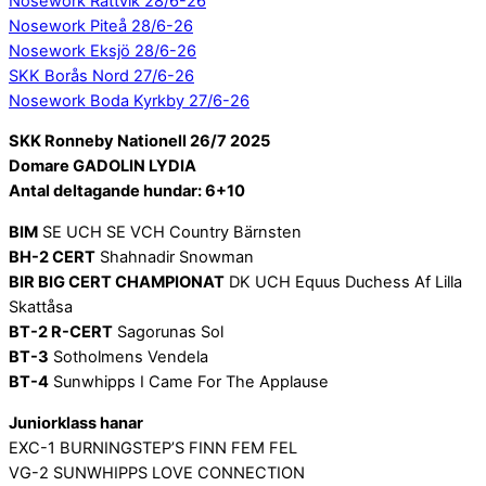
Nosework Rättvik 28/6-26
Nosework Piteå 28/6-26
Nosework Eksjö 28/6-26
SKK Borås Nord 27/6-26
Nosework Boda Kyrkby 27/6-26
SKK Ronneby Nationell 26/7 2025
Domare GADOLIN LYDIA
Antal deltagande hundar: 6+10
BIM
SE UCH SE VCH Country Bärnsten
BH-2 CERT
Shahnadir Snowman
BIR BIG CERT CHAMPIONAT
DK UCH Equus Duchess Af Lilla
Skattåsa
BT-2 R-CERT
Sagorunas Sol
BT-3
Sotholmens Vendela
BT-4
Sunwhipps I Came For The Applause
Juniorklass hanar
EXC-1 BURNINGSTEP’S FINN FEM FEL
VG-2 SUNWHIPPS LOVE CONNECTION