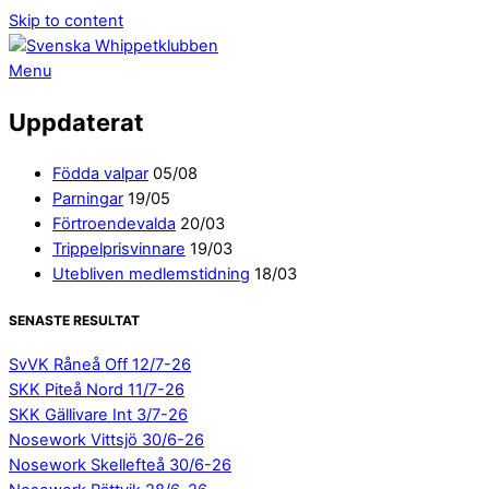
Skip to content
Menu
Uppdaterat
Födda valpar
05/08
Parningar
19/05
Förtroendevalda
20/03
Trippelprisvinnare
19/03
Utebliven medlemstidning
18/03
SENASTE RESULTAT
SvVK Råneå Off 12/7-26
SKK Piteå Nord 11/7-26
SKK Gällivare Int 3/7-26
Nosework Vittsjö 30/6-26
Nosework Skellefteå 30/6-26