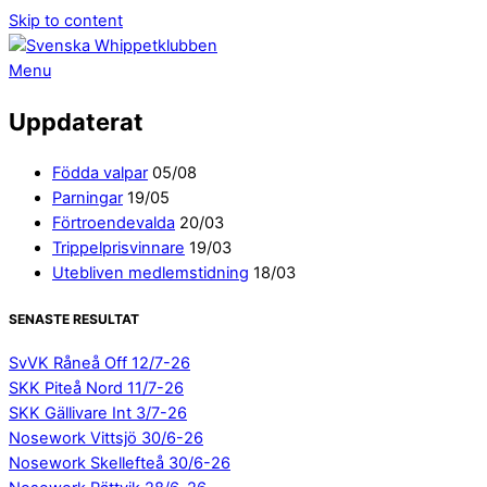
Skip to content
Menu
Uppdaterat
Födda valpar
05/08
Parningar
19/05
Förtroendevalda
20/03
Trippelprisvinnare
19/03
Utebliven medlemstidning
18/03
SENASTE RESULTAT
SvVK Råneå Off 12/7-26
SKK Piteå Nord 11/7-26
SKK Gällivare Int 3/7-26
Nosework Vittsjö 30/6-26
Nosework Skellefteå 30/6-26