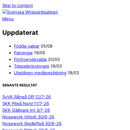
Skip to content
Menu
Uppdaterat
Födda valpar
05/08
Parningar
19/05
Förtroendevalda
20/03
Trippelprisvinnare
19/03
Utebliven medlemstidning
18/03
SENASTE RESULTAT
SvVK Råneå Off 12/7-26
SKK Piteå Nord 11/7-26
SKK Gällivare Int 3/7-26
Nosework Vittsjö 30/6-26
Nosework Skellefteå 30/6-26