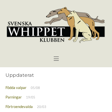
Skip
to
content
Menu
Uppdaterat
Födda valpar
05/08
Parningar
19/05
Förtroendevalda
20/03