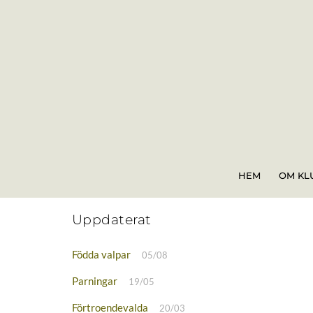
Skip
to
content
HEM
OM KL
Uppdaterat
Födda valpar
05/08
Parningar
19/05
Förtroendevalda
20/03