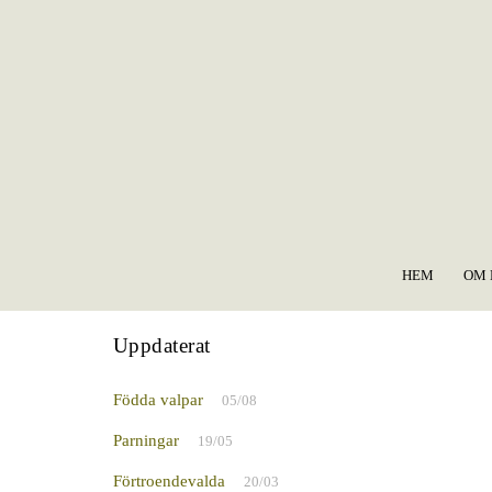
Skip
to
content
HEM
OM 
Uppdaterat
Födda valpar
05/08
Parningar
19/05
Förtroendevalda
20/03