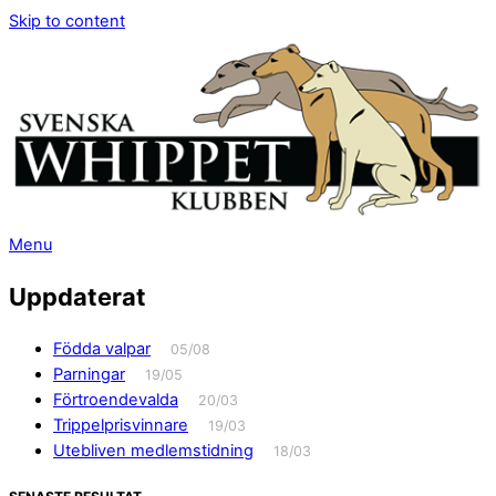
Skip to content
Menu
Uppdaterat
Födda valpar
05/08
Parningar
19/05
Förtroendevalda
20/03
Trippelprisvinnare
19/03
Utebliven medlemstidning
18/03