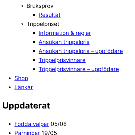
Bruksprov
Resultat
Trippelpriset
Information & regler
Ansökan trippelpris
Ansökan trippelpris – uppfödare
Trippelprisvinnare
Trippelprisvinnare – uppfödare
Shop
Länkar
Uppdaterat
Födda valpar
05/08
Parningar
19/05