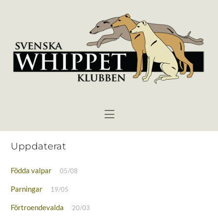
Skip
to
content
Menu
Uppdaterat
Födda valpar
05/08
Parningar
19/05
Förtroendevalda
20/03