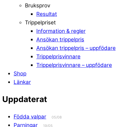
Bruksprov
Resultat
Trippelpriset
Information & regler
Ansökan trippelpris
Ansökan trippelpris – uppfödare
Trippelprisvinnare
Trippelprisvinnare – uppfödare
Shop
Länkar
Uppdaterat
Födda valpar
05/08
Parningar
19/05