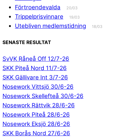
Förtroendevalda
20/03
Trippelprisvinnare
19/03
Utebliven medlemstidning
18/03
SENASTE RESULTAT
SvVK Råneå Off 12/7-26
SKK Piteå Nord 11/7-26
SKK Gällivare Int 3/7-26
Nosework Vittsjö 30/6-26
Nosework Skellefteå 30/6-26
Nosework Rättvik 28/6-26
Nosework Piteå 28/6-26
Nosework Eksjö 28/6-26
SKK Borås Nord 27/6-26