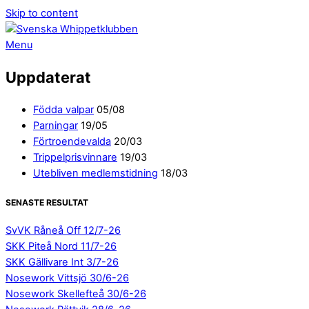
Skip to content
Menu
Uppdaterat
Födda valpar
05/08
Parningar
19/05
Förtroendevalda
20/03
Trippelprisvinnare
19/03
Utebliven medlemstidning
18/03
SENASTE RESULTAT
SvVK Råneå Off 12/7-26
SKK Piteå Nord 11/7-26
SKK Gällivare Int 3/7-26
Nosework Vittsjö 30/6-26
Nosework Skellefteå 30/6-26