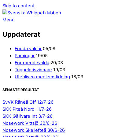
Skip to content
Menu
Uppdaterat
Födda valpar
05/08
Parningar
19/05
Förtroendevalda
20/03
Trippelprisvinnare
19/03
Utebliven medlemstidning
18/03
SENASTE RESULTAT
SvVK Råneå Off 12/7-26
SKK Piteå Nord 11/7-26
SKK Gällivare Int 3/7-26
Nosework Vittsjö 30/6-26
Nosework Skellefteå 30/6-26