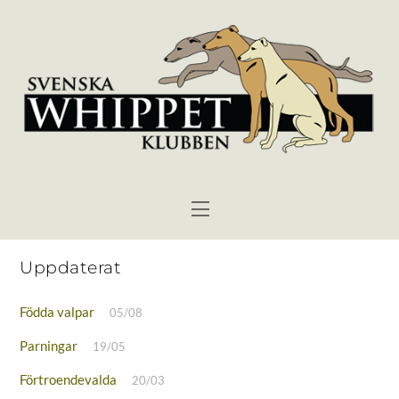
Skip
to
content
Menu
Uppdaterat
Födda valpar
05/08
Parningar
19/05
Förtroendevalda
20/03