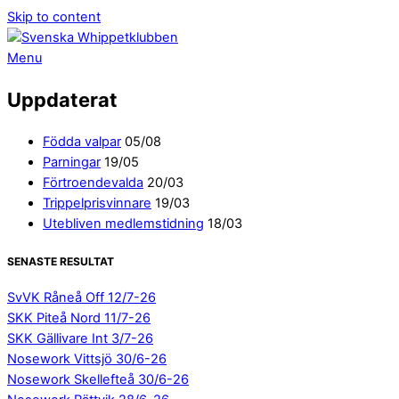
Skip to content
Menu
Uppdaterat
Födda valpar
05/08
Parningar
19/05
Förtroendevalda
20/03
Trippelprisvinnare
19/03
Utebliven medlemstidning
18/03
SENASTE RESULTAT
SvVK Råneå Off 12/7-26
SKK Piteå Nord 11/7-26
SKK Gällivare Int 3/7-26
Nosework Vittsjö 30/6-26
Nosework Skellefteå 30/6-26