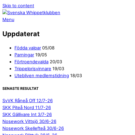
Skip to content
Menu
Uppdaterat
Födda valpar
05/08
Parningar
19/05
Förtroendevalda
20/03
Trippelprisvinnare
19/03
Utebliven medlemstidning
18/03
SENASTE RESULTAT
SvVK Råneå Off 12/7-26
SKK Piteå Nord 11/7-26
SKK Gällivare Int 3/7-26
Nosework Vittsjö 30/6-26
Nosework Skellefteå 30/6-26