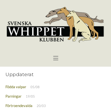
Skip
to
content
Menu
Uppdaterat
Födda valpar
05/08
Parningar
19/05
Förtroendevalda
20/03