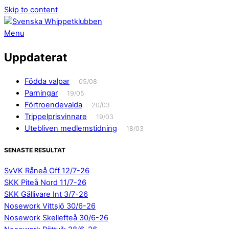
Skip to content
Menu
Uppdaterat
Födda valpar
05/08
Parningar
19/05
Förtroendevalda
20/03
Trippelprisvinnare
19/03
Utebliven medlemstidning
18/03
SENASTE RESULTAT
SvVK Råneå Off 12/7-26
SKK Piteå Nord 11/7-26
SKK Gällivare Int 3/7-26
Nosework Vittsjö 30/6-26
Nosework Skellefteå 30/6-26