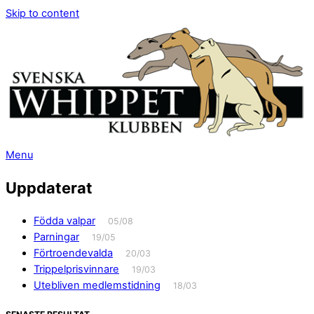
Skip to content
Menu
Uppdaterat
Födda valpar
05/08
Parningar
19/05
Förtroendevalda
20/03
Trippelprisvinnare
19/03
Utebliven medlemstidning
18/03