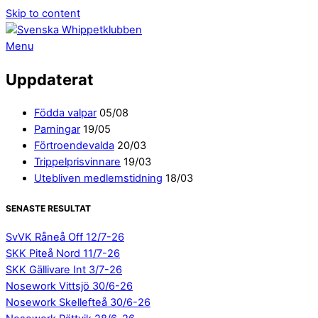
Skip to content
Menu
Uppdaterat
Födda valpar
05/08
Parningar
19/05
Förtroendevalda
20/03
Trippelprisvinnare
19/03
Utebliven medlemstidning
18/03
SENASTE RESULTAT
SvVK Råneå Off 12/7-26
SKK Piteå Nord 11/7-26
SKK Gällivare Int 3/7-26
Nosework Vittsjö 30/6-26
Nosework Skellefteå 30/6-26