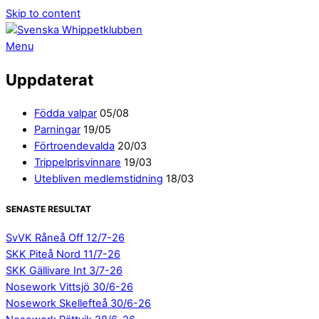
Skip to content
Menu
Uppdaterat
Födda valpar
05/08
Parningar
19/05
Förtroendevalda
20/03
Trippelprisvinnare
19/03
Utebliven medlemstidning
18/03
SENASTE RESULTAT
SvVK Råneå Off 12/7-26
SKK Piteå Nord 11/7-26
SKK Gällivare Int 3/7-26
Nosework Vittsjö 30/6-26
Nosework Skellefteå 30/6-26