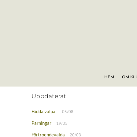
Skip
to
content
HEM
OM KL
Uppdaterat
Födda valpar
05/08
Parningar
19/05
Förtroendevalda
20/03