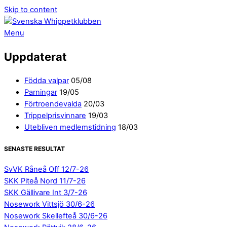
Skip to content
Menu
Uppdaterat
Födda valpar
05/08
Parningar
19/05
Förtroendevalda
20/03
Trippelprisvinnare
19/03
Utebliven medlemstidning
18/03
SENASTE RESULTAT
SvVK Råneå Off 12/7-26
SKK Piteå Nord 11/7-26
SKK Gällivare Int 3/7-26
Nosework Vittsjö 30/6-26
Nosework Skellefteå 30/6-26