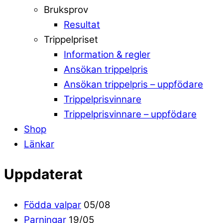
Bruksprov
Resultat
Trippelpriset
Information & regler
Ansökan trippelpris
Ansökan trippelpris – uppfödare
Trippelprisvinnare
Trippelprisvinnare – uppfödare
Shop
Länkar
Uppdaterat
Födda valpar
05/08
Parningar
19/05