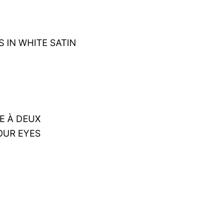
 IN WHITE SATIN
E À DEUX
OUR EYES
A