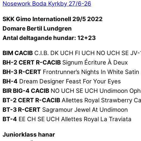
Nosework Boda Kyrkby 27/6-26
SKK Gimo Internationell 29/5 2022
Domare Bertil Lundgren
Antal deltagande hundar: 12+23
BIM CACIB
C.I.B. DK UCH FI UCH NO UCH SE JV-18
BH-2 CERT R-CACIB
Signum Écriture À Deux
BH-3 R-CERT
Frontrunner’s Nights In White Satin
BH-4
Dream Designer Feast For Your Eyes
BIR BIG-4 CACIB
NO UCH SE UCH Undimoon Ophe
BT-2 CERT R-CACIB
Allettes Royal Strawberry C
BT-3 R-CERT
Sagramour Jewel At Undimoon
BT-4
EE CH SE UCH Allettes Royal La Traviata
Juniorklass hanar