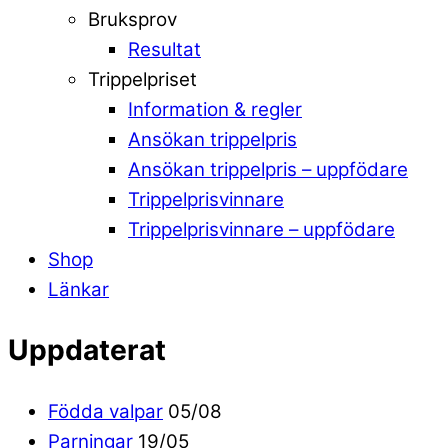
Bruksprov
Resultat
Trippelpriset
Information & regler
Ansökan trippelpris
Ansökan trippelpris – uppfödare
Trippelprisvinnare
Trippelprisvinnare – uppfödare
Shop
Länkar
Uppdaterat
Födda valpar
05/08
Parningar
19/05