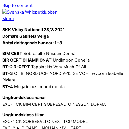
Skip to content
Menu
SKK Visby Nationell 28/8 2021
Domare Gabriela Veiga
Antal deltagande hundar: 1+8
BIM CERT
Sobresalto Nessun Dorma
BIR CERT CHAMPIONAT
Undimoon Ophelia
BT-2 R-CERT
Tappinskis Very Much Of All
BT-3
C.I.B. NORD UCH NORD V-15 SE VCH Twyborn Isabelle
Rivière
BT-4
Megalicious Impedimenta
Unghundsklass hanar
EXC-1 CK BIM CERT SOBRESALTO NESSUN DORMA
Unghundsklass tikar
EXC-1 CK SOBRESALTO NEXT TOP MODEL
EXC-2 ALBICANS UNCHAIN MY HEART