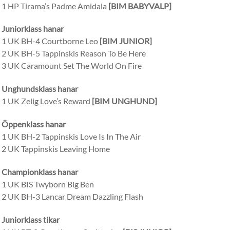
1 HP Tirama’s Padme Amidala
[BIM BABYVALP]
Juniorklass hanar
1 UK BH-4 Courtborne Leo
[BIM JUNIOR]
2 UK BH-5 Tappinskis Reason To Be Here
3 UK Caramount Set The World On Fire
Unghundsklass hanar
1 UK Zelig Love’s Reward
[BIM UNGHUND]
Öppenklass hanar
1 UK BH-2 Tappinskis Love Is In The Air
2 UK Tappinskis Leaving Home
Championklass hanar
1 UK BIS Twyborn Big Ben
2 UK BH-3 Lancar Dream Dazzling Flash
Juniorklass tikar