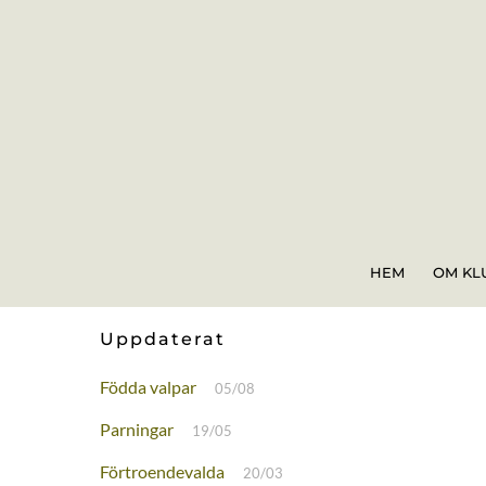
Skip
to
content
HEM
OM KL
Uppdaterat
Födda valpar
05/08
Parningar
19/05
Förtroendevalda
20/03