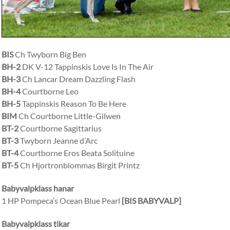
BIS
Ch Twyborn Big Ben
BH-2
DK V-12 Tappinskis Love Is In The Air
BH-3
Ch Lancar Dream Dazzling Flash
BH-4
Courtborne Leo
BH-5
Tappinskis Reason To Be Here
BIM
Ch Courtborne Little-Gilwen
BT-2
Courtborne Sagittarius
BT-3
Twyborn Jeanne d’Arc
BT-4
Courtborne Eros Beata Solituine
BT-5
Ch Hjortronblommas Birgit Printz
Babyvalpklass hanar
1 HP Pompeca’s Ocean Blue Pearl
[BIS BABYVALP]
Babyvalpklass tikar