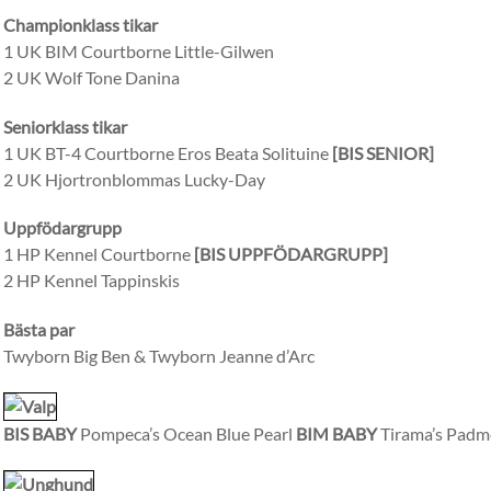
Championklass tikar
1 UK BIM Courtborne Little-Gilwen
2 UK Wolf Tone Danina
Seniorklass tikar
1 UK BT-4 Courtborne Eros Beata Solituine
[BIS SENIOR]
2 UK Hjortronblommas Lucky-Day
Uppfödargrupp
1 HP Kennel Courtborne
[BIS UPPFÖDARGRUPP]
2 HP Kennel Tappinskis
Bästa par
Twyborn Big Ben & Twyborn Jeanne d’Arc
BIS BABY
Pompeca’s Ocean Blue Pearl
BIM BABY
Tirama’s Padm