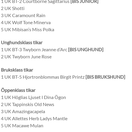
1 UK BT-2 Courtborne Sagittarius
[BIS JUNIOR]
2 UK Shotti
3 UK Caramount Rain
4 UK Wolf Tone Minerva
5 UK Mibisan’s Miss Polka
Unghundsklass tikar
1 UK BT-3 Twyborn Jeanne d’Arc
[BIS UNGHUND]
2 UK Twyborn June Rose
Bruksklass tikar
1 UK BT-5 Hjortronblommas Birgit Printz
[BIS BRUKSHUND]
Öppenklass tikar
1 UK Höglias Ljuset I Dina Ögon
2 UK Tappinskis Old News
3 UK Amazingacapela
4 UK Allettes Herb Ladys Mantle
5 UK Macawe Mulan