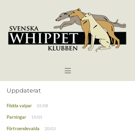
Skip
to
content
Menu
Uppdaterat
Födda valpar
05/08
Parningar
19/05
Förtroendevalda
20/03