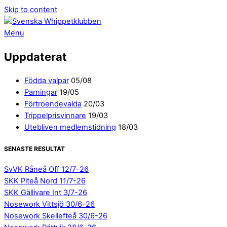
Skip to content
Menu
Uppdaterat
Födda valpar
05/08
Parningar
19/05
Förtroendevalda
20/03
Trippelprisvinnare
19/03
Utebliven medlemstidning
18/03
SENASTE RESULTAT
SvVK Råneå Off 12/7-26
SKK Piteå Nord 11/7-26
SKK Gällivare Int 3/7-26
Nosework Vittsjö 30/6-26
Nosework Skellefteå 30/6-26